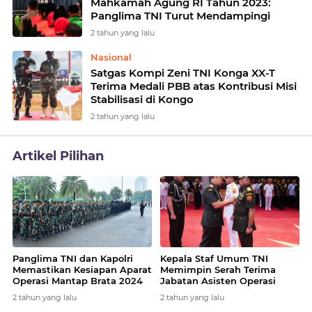
Mahkamah Agung RI Tahun 2023:
Panglima TNI Turut Mendampingi
2 tahun yang lalu
Nasional
Satgas Kompi Zeni TNI Konga XX-T
Terima Medali PBB atas Kontribusi Misi
Stabilisasi di Kongo
2 tahun yang lalu
Artikel Pilihan
More
News
Panglima TNI dan Kapolri
Kepala Staf Umum TNI
Memastikan Kesiapan Aparat
Memimpin Serah Terima
Operasi Mantap Brata 2024
Jabatan Asisten Operasi
untuk Pemilu
Panglima TNI
2 tahun yang lalu
2 tahun yang lalu