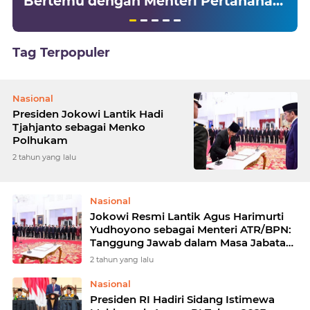
Bertemu dengan Menteri Pertahanan
RI
Tag Terpopuler
Nasional
Presiden Jokowi Lantik Hadi
Tjahjanto sebagai Menko
Polhukam
2 tahun yang lalu
Nasional
Jokowi Resmi Lantik Agus Harimurti
Yudhoyono sebagai Menteri ATR/BPN:
Tanggung Jawab dalam Masa Jabatan
Terbatas
2 tahun yang lalu
Nasional
Presiden RI Hadiri Sidang Istimewa